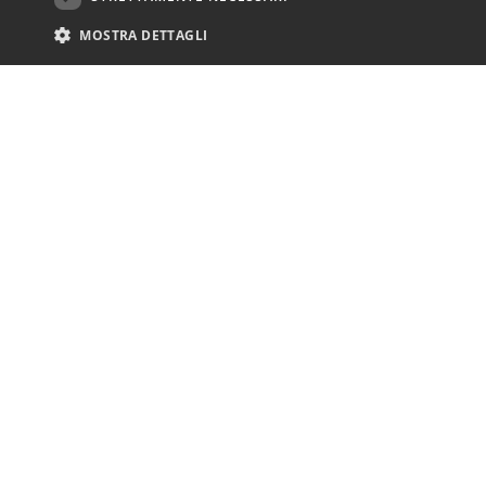
MOSTRA DETTAGLI
è c
So
Cod