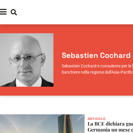
Sebastien Cochard
Sebastien Cochard è consulente per le Pr
banchiere nella regione dell'Asia-Pacif
ARTICOLO
La BCE dichiara gue
Germania un mese 