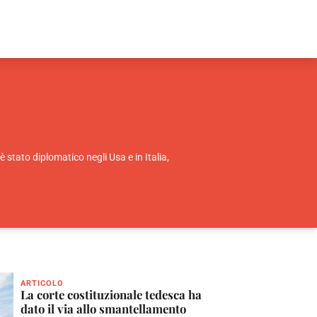
stato diplomatico negli Usa e in Italia,
ARTICOLO
La corte costituzionale tedesca ha
dato il via allo smantellamento