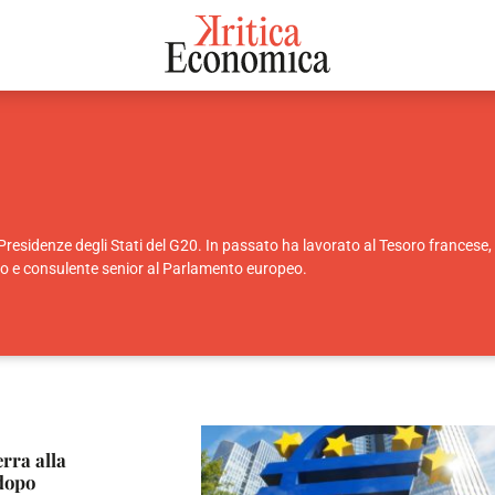
esidenze degli Stati del G20. In passato ha lavorato al Tesoro francese, è 
ico e consulente senior al Parlamento europeo.
rra alla
dopo