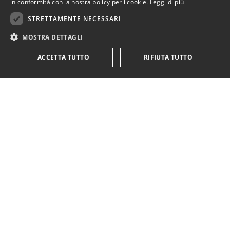
in conformità con la nostra policy per i cookie.
Leggi di più
STRETTAMENTE NECESSARI
MOSTRA DETTAGLI
ACCETTA TUTTO
RIFIUTA TUTTO
KriticaEconomica
è completamente indipendente
ed autofinanziata.
Sostienici con una donazione.
Paypal
Codice IBAN:
IT18Y0501803200000016759425