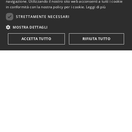
navigazione. Utilizzando il nostro sito web acconsenti a tutti i cookie
in conformità con la nostra policy per i cookie.
Leggi di più
STRETTAMENTE NECESSARI
MOSTRA DETTAGLI
ACCETTA TUTTO
RIFIUTA TUTTO
KriticaEconomica
è completamente indipendente
ed autofinanziata.
Sostienici con una donazione.
Paypal