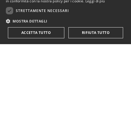
in conformità con la nostra policy per i cookie.
Leggi di più
STRETTAMENTE NECESSARI
MOSTRA DETTAGLI
ACCETTA TUTTO
RIFIUTA TUTTO
KriticaEconomica
è completamente indipendente
ed autofinanziata.
Sostienici con una donazione.
Paypal
Codice IBAN:
IT18Y0501803200000016759425