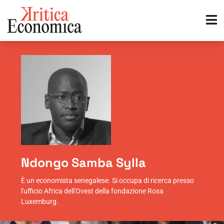
Ndongo Samba Sylla
È un economista senegalese. Si occupa di ricerca presso
l'ufficio Africa dell'Ovest della fondazione Rosa
Luxemburg.