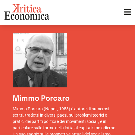
Mimmo Porcaro
Mimmo Porcaro (Napoli, 1953) è autore di numerosi
scritti, tradotti in diversi paesi, sui problemi teorici e
pratici dei partiti politici e dei movimenti sociali, e in
particolare sulle forme della lotta al capitalismo odierno.
Un suo saggio sulle prospettive attuali del socialismo,