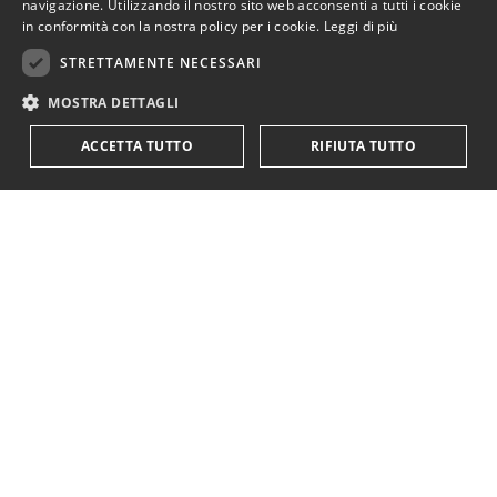
navigazione. Utilizzando il nostro sito web acconsenti a tutti i cookie
in conformità con la nostra policy per i cookie.
Leggi di più
STRETTAMENTE NECESSARI
MOSTRA DETTAGLI
ACCETTA TUTTO
RIFIUTA TUTTO
KriticaEconomica
è completamente indipendente
ed autofinanziata.
Sostienici con una donazione.
Paypal