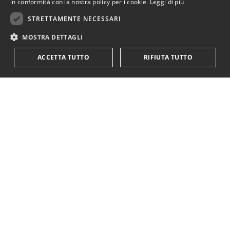
in conformità con la nostra policy per i cookie.
Leggi di più
STRETTAMENTE NECESSARI
MOSTRA DETTAGLI
ACCETTA TUTTO
RIFIUTA TUTTO
KriticaEconomica
è completamente indipendente
ed autofinanziata.
Sostienici con una donazione.
Paypal
Codice IBAN:
IT18Y0501803200000016759425