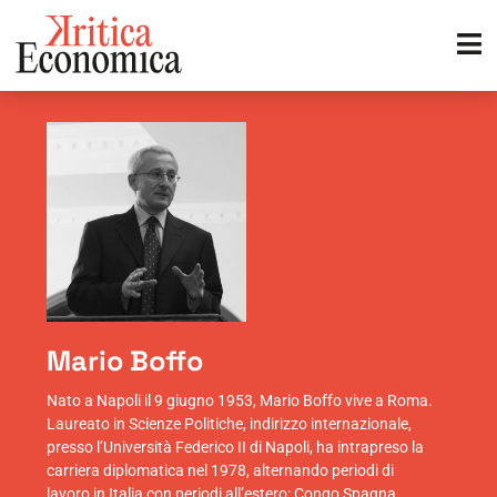
Mario Boffo
Nato a Napoli il 9 giugno 1953, Mario Boffo vive a Roma.
Laureato in Scienze Politiche, indirizzo internazionale,
presso l’Università Federico II di Napoli, ha intrapreso la
carriera diplomatica nel 1978, alternando periodi di
lavoro in Italia con periodi all’estero: Congo,Spagna,