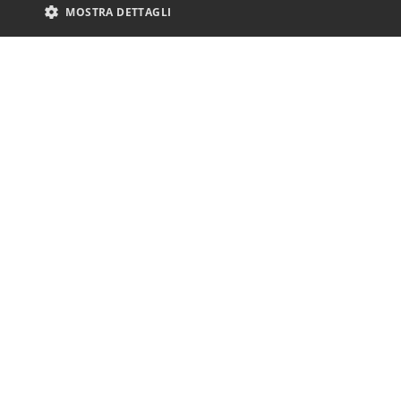
MOSTRA DETTAGLI
è c
So
Cod