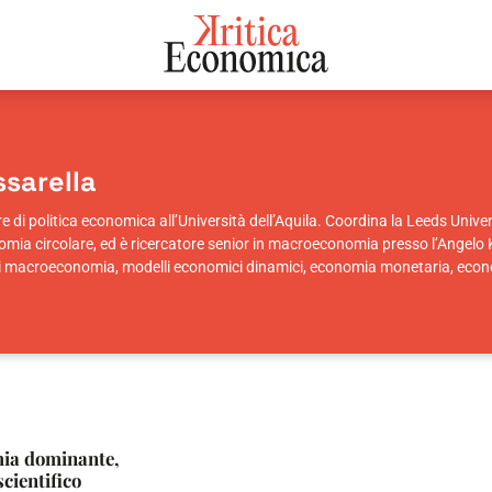
sarella
di politica economica all’Università dell’Aquila. Coordina la Leeds Univ
mia circolare, ed è ricercatore senior in macroeconomia presso l’Angelo Ki
i macroeconomia, modelli economici dinamici, economia monetaria, econom
mia dominante,
cientifico