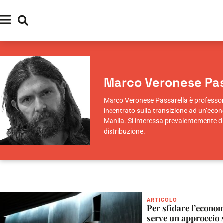
Marco Veronese Pas
Marco Veronese Passarella è professore 
incentrato sulla transizione ad un’econo
Manila. Si interessa prevalentemente d
distribuzione.
ARTICOLO
Per sfidare l’econo
serve un approccio s