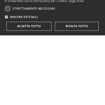
in conformità con la nostra policy per i cookie.
Leggi di più
STRETTAMENTE NECESSARI
MOSTRA DETTAGLI
ACCETTA TUTTO
RIFIUTA TUTTO
KriticaEconomica
è completamente indipendente
ed autofinanziata.
Sostienici con una donazione.
Paypal
Codice IBAN:
IT18Y0501803200000016759425