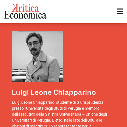
Luigi Leone Chiapparino
Luigi Leone Chiapparino, studente di Giurisprudenza
presso l'Università degli Studi di Perugia è membro
dell'esecutivo della Sinistra Universitaria – Unione degli
Universitari di Perugia. Eletto, nelle liste dell'Udu, alle
elezioni di maggio 2015 rappresentante per la