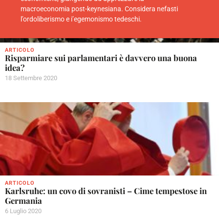
macroeconomia post-keynesiana. Considera nefasti
l’ordoliberismo e i’egemonismo tedeschi.
ARTICOLO
Risparmiare sui parlamentari è davvero una buona
idea?
18 Settembre 2020
ARTICOLO
Karlsruhe: un covo di sovranisti – Cime tempestose in
Germania
6 Luglio 2020