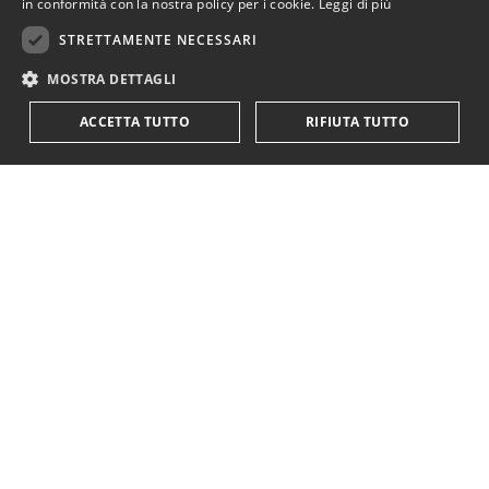
in conformità con la nostra policy per i cookie.
Leggi di più
STRETTAMENTE NECESSARI
MOSTRA DETTAGLI
ACCETTA TUTTO
RIFIUTA TUTTO
KriticaEconomica
è completamente indipendente
ed autofinanziata.
Sostienici con una donazione.
Paypal
Codice IBAN:
IT18Y0501803200000016759425