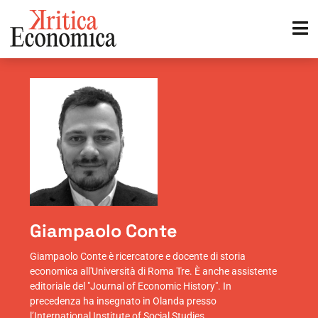
Giampaolo Conte
Giampaolo Conte è ricercatore e docente di storia
economica all'Università di Roma Tre. È anche assistente
editoriale del "Journal of Economic History". In
precedenza ha insegnato in Olanda presso
l’International Institute of Social Studies.