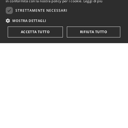
in conformità con la nostra policy per i cookie.
Leggi di più
STRETTAMENTE NECESSARI
MOSTRA DETTAGLI
ACCETTA TUTTO
RIFIUTA TUTTO
KriticaEconomica
è completamente indipendente
ed autofinanziata.
Sostienici con una donazione.
Paypal
Codice IBAN:
IT18Y0501803200000016759425