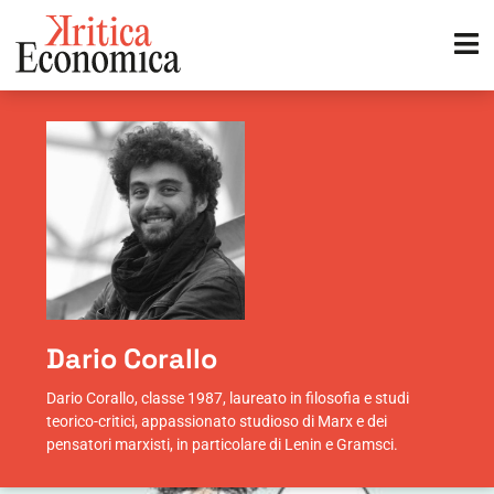
Dario Corallo
Dario Corallo, classe 1987, laureato in filosofia e studi
teorico-critici, appassionato studioso di Marx e dei
pensatori marxisti, in particolare di Lenin e Gramsci.