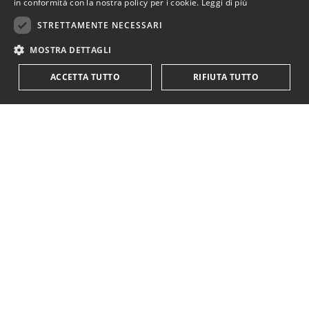
in conformità con la nostra policy per i cookie.
Leggi di più
STRETTAMENTE NECESSARI
MOSTRA DETTAGLI
ACCETTA TUTTO
RIFIUTA TUTTO
KriticaEconomica
è completamente indipendente
ed autofinanziata.
Sostienici con una donazione.
Paypal
Codice IBAN:
IT18Y0501803200000016759425