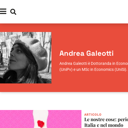
Andrea Galeotti
Andrea Galeotti è Dottoranda in Economi
(UniPv) e un MSc in Economics (UniSi). 
ARTICOLO
Le nostre cose: peri
Italia e nel mondo