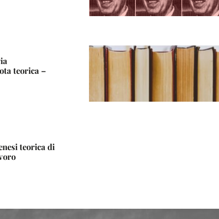
ria
ota teorica –
enesi teorica di
avoro