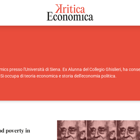
cs presso l'Università di Siena. Ex Alunna del Collegio Ghislieri, ha cons
Si occupa di teoria economica e storia dell'economia politica.
od poverty in